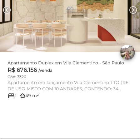
chevron_left
chevron_right
Apartamento Duplex em Vila Clementino - São Paulo
R$ 676.156
/venda
Cód: 3320
Apartamento em lançamento Vila Clementino 1 TORRE
DE USO MISTO COM 10 ANDARES, CONTENDO: 34
bed
apartamentos residencia...
other_houses
1
49 m²