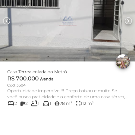
chevron_left
chevron_right
Casa Térrea colada do Metrô
R$ 700.000
/venda
Cód: 3504
Oportunidade imperdível!!! Preço baixou e muito Se
você busca praticidade e o conforto de uma casa térrea,
bed
bathtub
directions_car
esta ...
other_houses
fullscreen
2
2
1
1
78 m²
112 m²