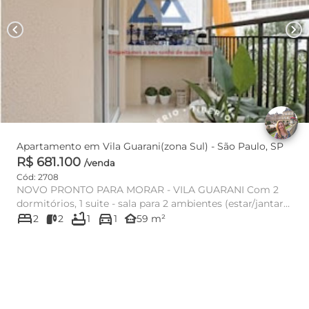
chevron_left
chevron_right
Apartamento em Vila Guarani(zona Sul) - São Paulo, SP
R$ 681.100
/venda
Cód: 2708
NOVO PRONTO PARA MORAR - VILA GUARANI Com 2
dormitórios, 1 suite - sala para 2 ambientes (estar/jantar),
bed
bathtub
directions_car
banhe...
other_houses
2
2
1
1
59 m²