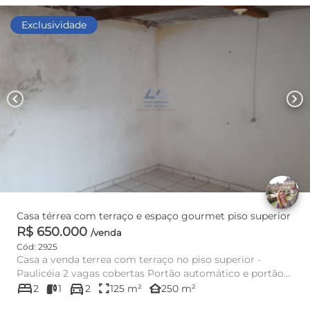
Exclusividade
chevron_left
chevron_right
Casa térrea com terraço e espaço gourmet piso superior
R$ 650.000
/venda
Cód: 2925
Casa a venda terrea com terraço no piso superior -
Paulicéia 2 vagas cobertas Portão automático e portão
bed
directions_car
social...
fullscreen
other_houses
2
1
2
125 m²
250 m²