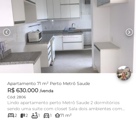
chevron_left
chevron_right
Apartamento 71 m² Perto Metrô Saude
R$ 630.000
/venda
Cód: 2806
Lindo apartamento perto Metrô Saude 2 dormitórios
sendo uma suite com closet Sala dois ambientes com
bed
bathtub
directions_car
varanda Cozin...
other_houses
2
2
1
1
71 m²