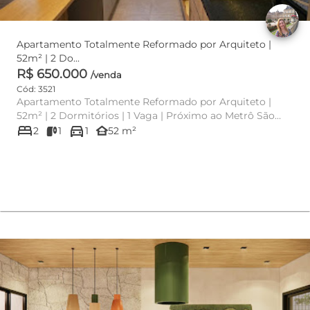
Apartamento Totalmente Reformado por Arquiteto |
52m² | 2 Do...
R$ 650.000
/venda
Cód: 3521
Apartamento Totalmente Reformado por Arquiteto |
52m² | 2 Dormitórios | 1 Vaga | Próximo ao Metrô São
bed
directions_car
Judas Se você pro...
other_houses
2
1
1
52 m²