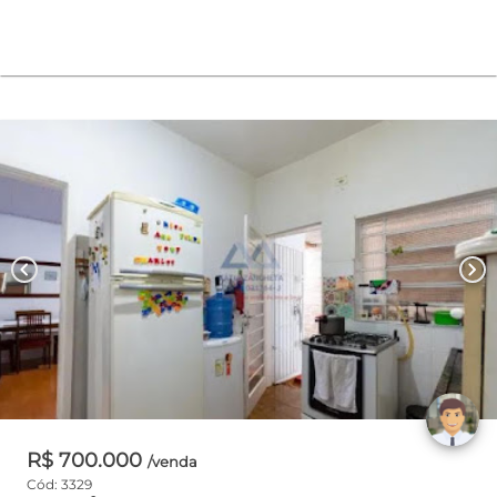
chevron_left
chevron_right
R$ 700.000
/venda
Cód: 3329