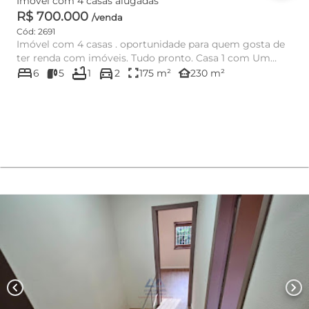
Imóvel com 4 casas alugadas
R$ 700.000
/venda
Cód: 2691
Imóvel com 4 casas . oportunidade para quem gosta de
ter renda com imóveis. Tudo pronto. Casa 1 com Um
bed
bathtub
directions_car
salão de ...
fullscreen
other_houses
6
5
1
2
175 m²
230 m²
chevron_left
chevron_right