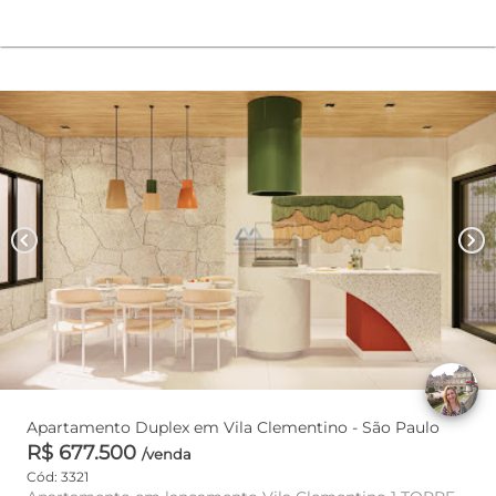
chevron_left
chevron_right
Apartamento Duplex em Vila Clementino - São Paulo
R$ 677.500
/venda
Cód: 3321