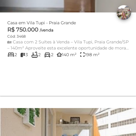
Casa em Vila Tupi - Praia Grande
R$ 750.000
/venda
Cód: 3468
🏡 Casa com 2 Suítes à Venda – Vila Tupi, Praia Grande/SP
– 140m² Aproveite esta excelente oportunidade de morar
bed
bathtub
directions_car
com co...
other_houses
fullscreen
2
3
2
2
140 m²
198 m²