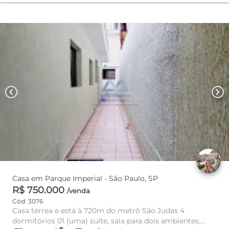
chevron_left
chevron_right
Casa em Parque Imperial - São Paulo, SP
R$ 750.000
/venda
Cód: 3076
Casa térrea e está à 720m do metrô São Judas 4
dormitórios 01 (uma) suite, sala para dois ambientes,