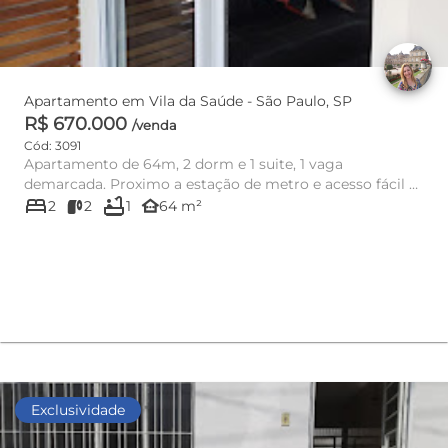
Apartamento em Vila da Saúde - São Paulo, SP
R$ 670.000
/venda
Cód: 3091
Apartamento de 64m, 2 dorm e 1 suite, 1 vaga
demarcada. Proximo a estação de metro e acesso fácil a
bed
bathtub
transporte publico. ...
other_houses
2
2
1
64 m²
Exclusividade