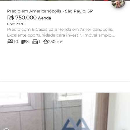
Prédio em Americanópolis - São Paulo, SP
R$ 750.000
/venda
Cód: 2920
Prédio com 8 Casas para Renda em Americanopolis.
Excelente oportunidade para investir. Imóvel amplo,
bed
directions_car
possui excelente ...
other_houses
10
8
1
250 m²