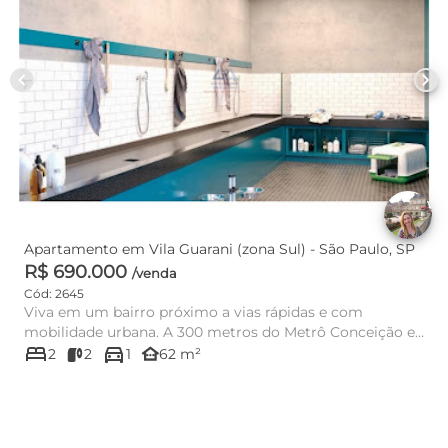
chevron_left
chevron_right
Apartamento em Vila Guarani (zona Sul) - São Paulo, SP
R$ 690.000
/venda
Cód: 2645
Viva em um bairro próximo a vias rápidas e com
mobilidade urbana. A 300 metros do Metrô Conceição e
bed
directions_car
lazer da região....
other_houses
2
2
1
62 m²