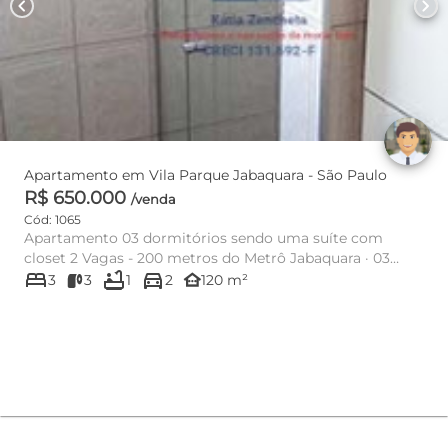
chevron_left
chevron_right
Apartamento em Vila Parque Jabaquara - São Paulo
R$ 650.000
/venda
Cód: 1065
Apartamento 03 dormitórios sendo uma suíte com
closet 2 Vagas - 200 metros do Metrô Jabaquara · 03
bed
bathtub
directions_car
dormitórios sendo uma...
other_houses
3
3
1
2
120 m²