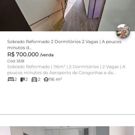
Sobrado Reformado 2 Dormitórios 2 Vagas | A poucos
minutos d...
R$ 700.000
/venda
Cód: 3518
Sobrado Reformado | 116m² | 2 Dormitórios | 2 Vagas | A
poucos minutos do Aeroporto de Congonhas e da
bed
directions_car
Estação Aeroporto ...
other_houses
2
2
2
116 m²