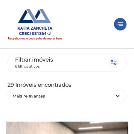
notes
Filtrar imóveis
page_info
6 filtros ativos
29 Imóveis encontrados
keyboard_arrow_down
Mais relevantes